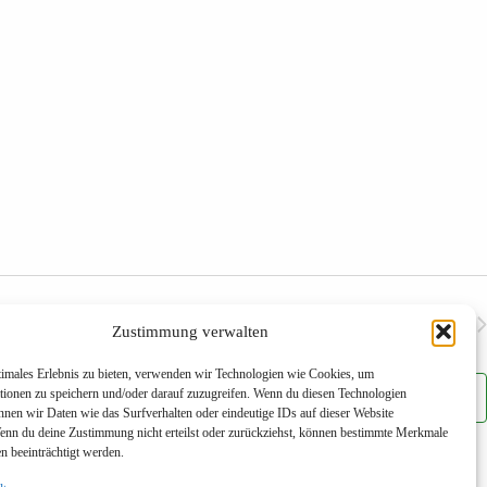
i
c
h
t
e
n
-
N
a
v
i
g
a
t
i
o
Nächste
Veranstaltungen
n
Zustimmung verwalten
timales Erlebnis zu bieten, verwenden wir Technologien wie Cookies, um
tionen zu speichern und/oder darauf zuzugreifen. Wenn du diesen Technologien
Kalender abonnieren
nnen wir Daten wie das Surfverhalten oder eindeutige IDs auf dieser Website
Wenn du deine Zustimmung nicht erteilst oder zurückziehst, können bestimmte Merkmale
n beeinträchtigt werden.