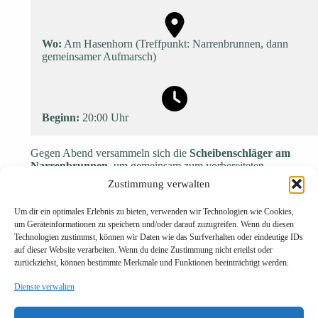
Wo:
Am Hasenhorn (Treffpunkt: Narrenbrunnen, dann
gemeinsamer Aufmarsch)
Beginn:
20:00 Uhr
Gegen Abend versammeln sich die
Scheibenschläger am
Narrenbrunnen
, um gemeinsam zum vorbereiteten
Scheibenfeuerplatz
am Hasenmattweg aufzubrechen. Dort
Zustimmung verwalten
beginnt das Spektakel an zwei
Schiibeböck
, wenn die ersten
glühenden Holzscheiben mit einem
Surren in die Nacht
Um dir ein optimales Erlebnis zu bieten, verwenden wir Technologien wie Cookies,
fliegen
– begleitet von traditionellen
Sprüchen
und dem Ruf:
um Geräteinformationen zu speichern und/oder darauf zuzugreifen. Wenn du diesen
Technologien zustimmst, können wir Daten wie das Surfverhalten oder eindeutige IDs
„Schiibii – Schiiboo!“
auf dieser Website verarbeiten. Wenn du deine Zustimmung nicht erteilst oder
Die
Zundelmacher
sorgen mit warmen und kalten Getränken
zurückziehst, können bestimmte Merkmale und Funktionen beeinträchtigt werden.
für das leibliche Wohl und werten gemeinsam mit einer Jury
Weite und Spruchqualität
jeder Scheibe aus.
Dienste verwalten
Zur
Siegerehrung
geht es anschließend ins Gasthaus
„
Feldberg
“.