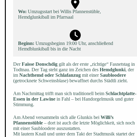
Wo:
Umzugsstart bei Willis Pfannenstüble,
Hemdglunkiball im Pfarrsaal
Beginn:
Umzugsbeginn 19:00 Uhr, anschließend
Hemdblunkiball bis in die Nacht
Der
Faisse Donschdig
gilt als der erste „richtige“ Fasnetstag in
Todtnau. Der Tag steht ganz im Zeichen des
Hemdglunki
, der
im
Nachthemd oder Schlafanzug
mit einer
Saubloodere
(getrocknete Schweinsblase) bewaffnet durchs Städtli zieht.
Am Nachmittag trifft man sich traditionell beim
Schlachtplatte-
Essen in der Lawine
in Fahl – bei Handorgelmusik und guter
Stimmung.
Am Abend versammeln sich alle Glunkis bei
Willi’s
Pfannenstüble
– dort ist auch die letzte Möglichkeit, sich noch
mit einer Saubloodere auszustatten.
Mit lautem Knall und unter dem Takt der Stadtmusik startet der