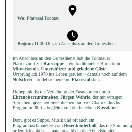
Wo:
Pfarrsaal Todtnau
Beginn:
11:00 Uhr, im Anschluss an den Gottesdienst
Im Anschluss an den Gottesdienst lädt die Todtnauer
Narrenzunft zur
Ratssuppe
– ein traditioneller Brunch für
Mitwirkende, Unterstützer und geladene Gäste
.
Ursprünglich 1970 ins Leben gerufen – damals noch auf dem
Notschrei
– findet sie heute im
Pfarrsaal
statt.
Höhepunkt ist die Verleihung der Fasnetorden durch
Ehrenoberzunftmeister Jürgen Wehrle
, der mit witzigen
Sprüchen, gezielten Seitenhieben und viel Charme durchs
Programm führt – begleitet von der beliebten
Kussdame
.
Dazu gibt es Suppe, Musik und oft auch ein
Programmschmankerl vom
Besenbinderball
, das die Stimmung
ordentlich anheizt – manchmal bis in die Abendstunden.