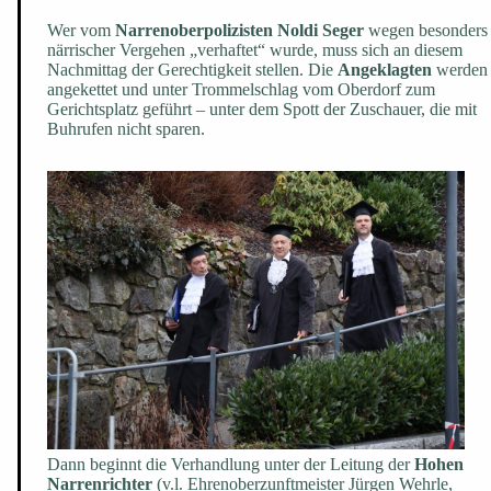
Wer vom
Narrenoberpolizisten Noldi Seger
wegen besonders
närrischer Vergehen „verhaftet“ wurde, muss sich an diesem
Nachmittag der Gerechtigkeit stellen. Die
Angeklagten
werden
angekettet und unter Trommelschlag vom Oberdorf zum
Gerichtsplatz geführt – unter dem Spott der Zuschauer, die mit
Buhrufen nicht sparen.
Dann beginnt die Verhandlung unter der Leitung der
Hohen
Narrenrichter
(v.l. Ehrenoberzunftmeister Jürgen Wehrle,