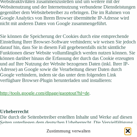
Websiteaktivitäten zusammenzustellen und um weitere mit der
Websitenutzung und der Internetnutzung verbundene Dienstleistungen
gegenüber dem Websitebetreiber zu erbringen. Die im Rahmen von
Google Analytics von Ihrem Browser übermittelte IP-Adresse wird
nicht mit anderen Daten von Google zusammengeführt.
Sie können die Speicherung der Cookies durch eine entsprechende
Einstellung Ihrer Browser-Software verhindern; wir weisen Sie jedoch
darauf hin, dass Sie in diesem Fall gegebenenfalls nicht sämtliche
Funktionen dieser Website vollumfänglich werden nutzen können. Sie
können darüber hinaus die Erfassung der durch das Cookie erzeugten
und auf Ihre Nutzung der Website bezogenen Daten (inkl. Ihrer IP-
Adresse) an Google sowie die Verarbeitung dieser Daten durch
Google verhindern, indem sie das unter dem folgenden Link
verfügbare Browser-Plugin herunterladen und installieren:
http://tools.google.com/dlpage/gaoptout?hl=de
.
Urheberrecht
Die durch die Seitenbetreiber erstellten Inhalte und Werke auf diesen
Seiten unterliegen dem deutschen Urheberrecht. Die Vervielfältigung,
Bearbeitung, Verbreitung und jede Art der Verwertung außerhalb der
Zustimmung verwalten
Grenzen des Urheberrechtes bedürfen der schriftlichen Zustimmung