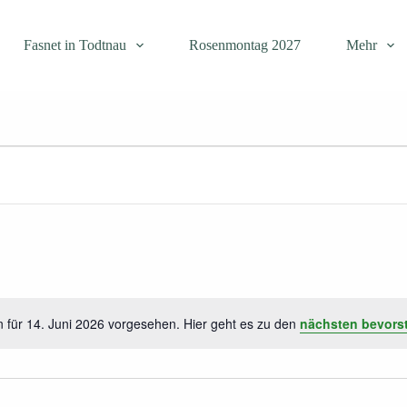
Fasnet in Todtnau
Rosenmontag 2027
Mehr
 für 14. Juni 2026 vorgesehen. Hier geht es zu den
nächsten bevors
H
i
n
w