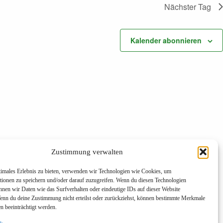
i
Nächster Tag
c
h
t
Kalender abonnieren
e
n
-
N
a
v
i
g
a
t
i
o
n
Zustimmung verwalten
timales Erlebnis zu bieten, verwenden wir Technologien wie Cookies, um
tionen zu speichern und/oder darauf zuzugreifen. Wenn du diesen Technologien
nnen wir Daten wie das Surfverhalten oder eindeutige IDs auf dieser Website
Wenn du deine Zustimmung nicht erteilst oder zurückziehst, können bestimmte Merkmale
n beeinträchtigt werden.