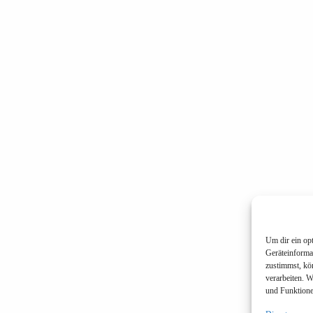
e
i
s
Um dir ein op
Geräteinforma
zustimmst, kö
verarbeiten. 
und Funktione