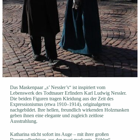
Das Maskenpaar „s’ Nessler’s“ ist inspiriert vom
Lebenswerk des Todtnauer Erfinders Karl Ludwig Nessler.
Die beiden Figuren tragen Kleidung aus der Zeit des
Expressionismus (etwa 1910–1914), originalgetreu
nachgebildet. Ihre hellen, freundlich wirkenden Holzmasken
geben ihnen eine elegante und zugleich zeitlose
Ausstrahlung.
Katharina sticht sofort ins Auge – mit ihrer großen
Dauerwellenfrisur, aus der zwei markante „Fühler“