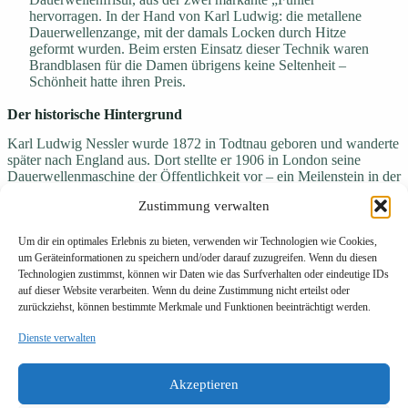
hervorragen. In der Hand von Karl Ludwig: die metallene
Dauerwellenzange, mit der damals Locken durch Hitze
geformt wurden. Beim ersten Einsatz dieser Technik waren
Brandblasen für die Damen übrigens keine Seltenheit –
Schönheit hatte ihren Preis.
Der historische Hintergrund
Karl Ludwig Nessler wurde 1872 in Todtnau geboren und wanderte
später nach England aus. Dort stellte er 1906 in London seine
Dauerwellenmaschine der Öffentlichkeit vor – ein Meilenstein in der
Friseurgeschichte. Die erste Testperson war seine spätere Ehefrau
Zustimmung verwalten
Katharina. In den USA ließ er seine Erfindung patentieren und
machte sich einen Namen in der Kosmetikbranche.
Um dir ein optimales Erlebnis zu bieten, verwenden wir Technologien wie Cookies,
um Geräteinformationen zu speichern und/oder darauf zuzugreifen. Wenn du diesen
Technologien zustimmst, können wir Daten wie das Surfverhalten oder eindeutige IDs
Die Rückkehr zur Fasnet
auf dieser Website verarbeiten. Wenn du deine Zustimmung nicht erteilst oder
zurückziehst, können bestimmte Merkmale und Funktionen beeinträchtigt werden.
Im Jahr 2010, beim großen Jubiläumsumzug der Narrenzunft
Todtnau, wurde das Maskenpaar „s’ Nessler’s“ zum ersten Mal
Dienste verwalten
präsentiert. Seither gehören sie fest zur Fasnet-Tradition der Stadt
und erinnern auf charmante Weise an den Erfindergeist aus dem
Schwarzwald, der einst die Haarmode revolutionierte.
Akzeptieren