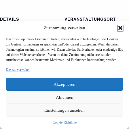
DETAILS
VERANSTALTUNGSORT
Todtnau
Datum:
Zustimmung verwalten
15. Februar
Um dir ein optimales Erlebnis zu bieten, verwenden wir Technologien wie Cookies,
Zeit:
um Geräteinformationen zu speichern und/oder darauf zuzugreifen. Wenn du diesen
10:00 - 11:00
Technologien zustimmst, können wir Daten wie das Surfverhalten oder eindeutige IDs
auf dieser Website verarbeiten. Wenn du deine Zustimmung nicht erteilst oder
zurückziehst, können bestimmte Merkmale und Funktionen beeinträchtigt werden.
Kinderfasnet
Obe wie ammig
Dienste verwalten
Akzeptieren
Ablehnen
Einstellungen ansehen
Impressum
Datenschutzerklärung
Cookie-Richtlinie (EU)
Copyright © 2025 - Todtnauer Narrenzunft 1860 e. V. – Alle
Cookie-Richtlinie
Rechte vorbehalten.