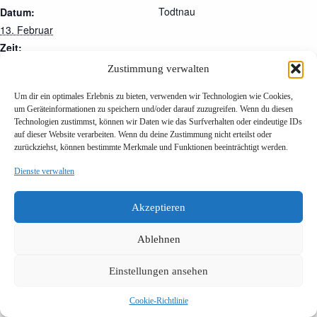
Todtnau
Datum:
13. Februar
Zeit:
14:30 - 17:00
Zustimmung verwalten
Um dir ein optimales Erlebnis zu bieten, verwenden wir Technologien wie Cookies,
Hemdglunki
Rätschgoschen
um Geräteinformationen zu speichern und/oder darauf zuzugreifen. Wenn du diesen
Technologien zustimmst, können wir Daten wie das Surfverhalten oder eindeutige IDs
auf dieser Website verarbeiten. Wenn du deine Zustimmung nicht erteilst oder
zurückziehst, können bestimmte Merkmale und Funktionen beeinträchtigt werden.
Dienste verwalten
Akzeptieren
Ablehnen
Einstellungen ansehen
Impressum
Datenschutzerklärung
Cookie-Richtlinie (EU)
Copyright © 2025 - Todtnauer Narrenzunft 1860 e. V. – Alle
Cookie-Richtlinie
Rechte vorbehalten.